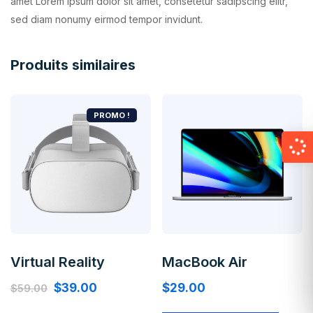
amet Lorem ipsum dolor sit amet, consetetur sadipscing elitr,
sed diam nonumy eirmod tempor invidunt.
Produits similaires
PROMO !
Virtual Reality
MacBook Air
Original
Current
$
39.00
$
29.00
$
59.00
price
price