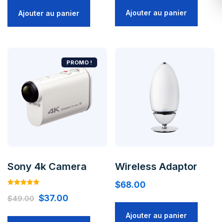
was:
is:
Ajouter au panier
Ajouter au panier
$59.00.
$39.00.
PROMO !
Sony 4k Camera
Wireless Adaptor
$
68.00
Note
Original
Current
$
37.00
5.00
$
49.00
sur 5
price
price
Ajouter au panier
was:
is: