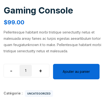
Gaming Console
$
99.00
Pellentesque habitant morbi tristique senectustty netus et
malesuada areay fames ac turpis egestas aeeartibulum tortor
quam feugiatunknown it to make. Pellentesque habitant morbi
tristique senectustty netus et malesuada.
quantité
-
+
Ajouter au panier
de
Gaming
Console
Catégorie :
UNCATEGORIZED